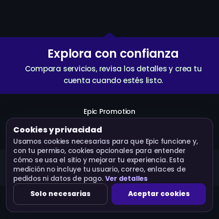
Explora con confianza
Compara servicios, revisa los detalles y crea tu
cuenta cuando estés listo.
Epic Promotion
Cookies y privacidad
Crear cuenta
Servicios
API
Términos
Usamos cookies necesarias para que Epic funcione y,
con tu permiso, cookies opcionales para entender
cómo se usa el sitio y mejorar tu experiencia. Esta
Epic Promotion · Operado por Bluebox Corp © 2026.
medición no incluye tu usuario, correo, enlaces de
Todos los derechos reservados.
pedidos ni datos de pago.
Ver detalles
Solo necesarias
Aceptar cookies