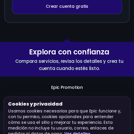
Crear cuenta gratis
Explora con confianza
Compara servicios, revisa los detalles y crea tu
cuenta cuando estés listo.
Epic Promotion
Crear cuenta
Servicios
API
Términos
Cookies y privacidad
Usamos cookies necesarias para que Epic funcione y,
con tu permiso, cookies opcionales para entender
Epic Promotion · Operado por Bluebox Corp © 2026.
cómo se usa el sitio y mejorar tu experiencia. Esta
Todos los derechos reservados.
medición no incluye tu usuario, correo, enlaces de
pedidos ni datos de pago.
Ver detalles