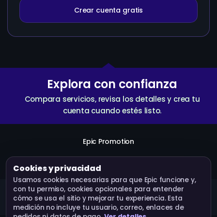
Crear cuenta gratis
Explora con confianza
Compara servicios, revisa los detalles y crea tu
cuenta cuando estés listo.
Epic Promotion
Crear cuenta
Servicios
API
Términos
Cookies y privacidad
Usamos cookies necesarias para que Epic funcione y,
con tu permiso, cookies opcionales para entender
Epic Promotion · Operado por Bluebox Corp © 2026.
cómo se usa el sitio y mejorar tu experiencia. Esta
Todos los derechos reservados.
medición no incluye tu usuario, correo, enlaces de
pedidos ni datos de pago.
Ver detalles