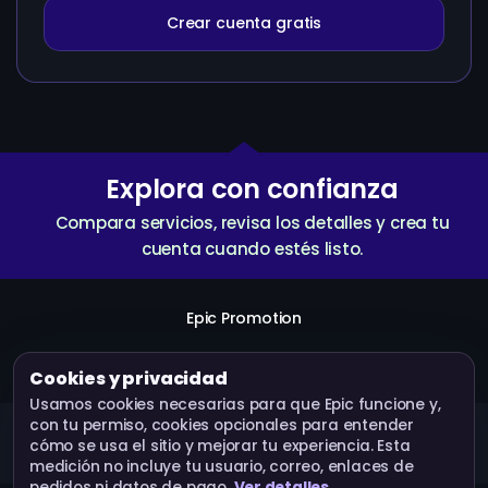
Crear cuenta gratis
Explora con confianza
Compara servicios, revisa los detalles y crea tu
cuenta cuando estés listo.
Epic Promotion
Crear cuenta
Servicios
API
Términos
Cookies y privacidad
Usamos cookies necesarias para que Epic funcione y,
con tu permiso, cookies opcionales para entender
Epic Promotion · Operado por Bluebox Corp © 2026.
cómo se usa el sitio y mejorar tu experiencia. Esta
Todos los derechos reservados.
medición no incluye tu usuario, correo, enlaces de
pedidos ni datos de pago.
Ver detalles