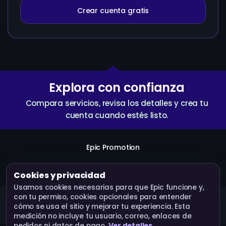
Crear cuenta gratis
Explora con confianza
Compara servicios, revisa los detalles y crea tu
cuenta cuando estés listo.
Epic Promotion
Crear cuenta
Servicios
API
Términos
Cookies y privacidad
Usamos cookies necesarias para que Epic funcione y,
con tu permiso, cookies opcionales para entender
Epic Promotion · Operado por Bluebox Corp © 2026.
cómo se usa el sitio y mejorar tu experiencia. Esta
Todos los derechos reservados.
medición no incluye tu usuario, correo, enlaces de
pedidos ni datos de pago.
Ver detalles