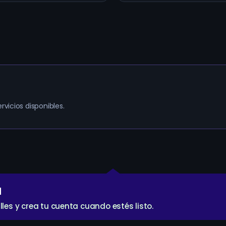
rvicios disponibles.
a
lles y crea tu cuenta cuando estés listo.