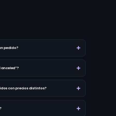
un pedido?
“Canceled”?
idos con precios distintos?
?