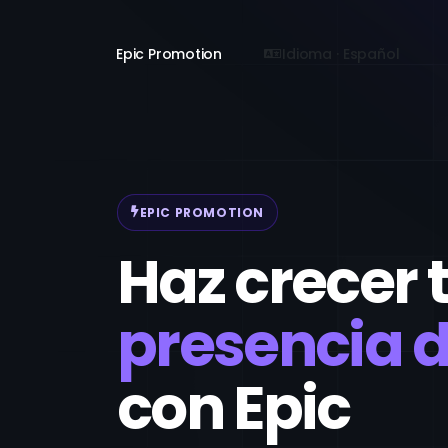
Epic Promotion
Idioma · Español
EPIC PROMOTION
Haz crecer 
presencia d
con Epic