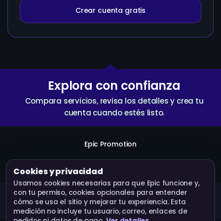
Crear cuenta gratis
Explora con confianza
Compara servicios, revisa los detalles y crea tu
cuenta cuando estés listo.
Epic Promotion
Crear cuenta
Servicios
API
Términos
Cookies y privacidad
Usamos cookies necesarias para que Epic funcione y,
con tu permiso, cookies opcionales para entender
Epic Promotion · Operado por Bluebox Corp © 2026.
cómo se usa el sitio y mejorar tu experiencia. Esta
Todos los derechos reservados.
medición no incluye tu usuario, correo, enlaces de
pedidos ni datos de pago.
Ver detalles