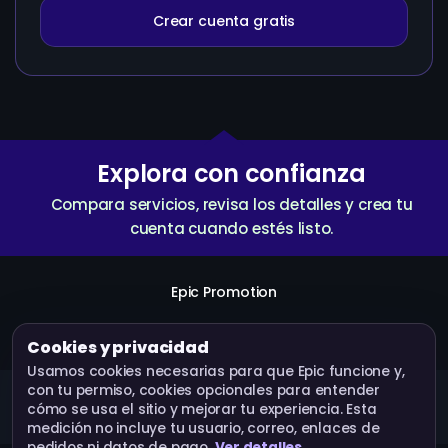
Crear cuenta gratis
Explora con confianza
Compara servicios, revisa los detalles y crea tu
cuenta cuando estés listo.
Epic Promotion
Crear cuenta
Servicios
API
Términos
Cookies y privacidad
Usamos cookies necesarias para que Epic funcione y,
con tu permiso, cookies opcionales para entender
Epic Promotion · Operado por Bluebox Corp © 2026.
cómo se usa el sitio y mejorar tu experiencia. Esta
Todos los derechos reservados.
medición no incluye tu usuario, correo, enlaces de
pedidos ni datos de pago.
Ver detalles