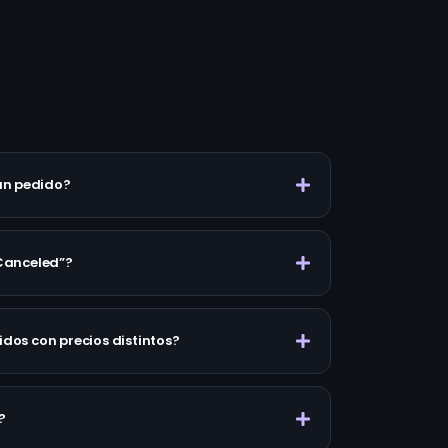
un pedido?
“Canceled”?
idos con precios distintos?
?