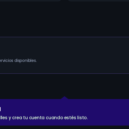
rvicios disponibles.
a
lles y crea tu cuenta cuando estés listo.