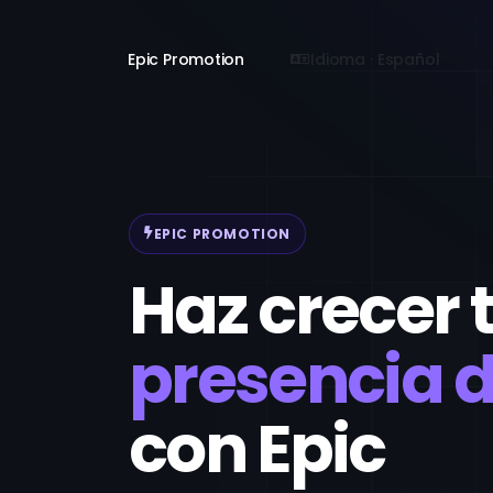
Epic Promotion
Idioma · Español
EPIC PROMOTION
Haz crecer 
presencia d
con Epic