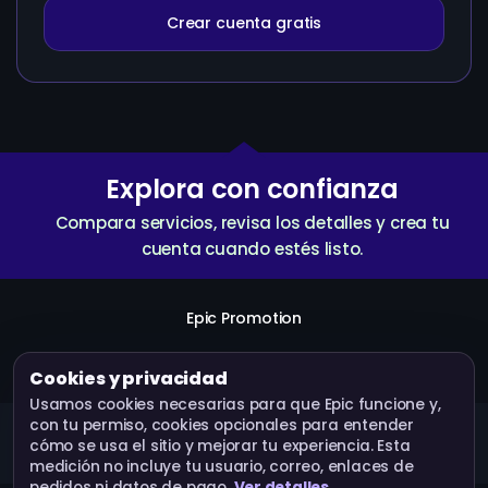
Crear cuenta gratis
Explora con confianza
Compara servicios, revisa los detalles y crea tu
cuenta cuando estés listo.
Epic Promotion
Crear cuenta
Servicios
API
Términos
Cookies y privacidad
Usamos cookies necesarias para que Epic funcione y,
con tu permiso, cookies opcionales para entender
Epic Promotion · Operado por Bluebox Corp © 2026.
cómo se usa el sitio y mejorar tu experiencia. Esta
Todos los derechos reservados.
medición no incluye tu usuario, correo, enlaces de
pedidos ni datos de pago.
Ver detalles